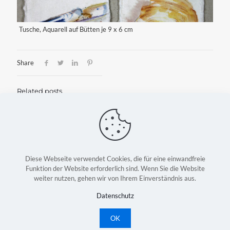
Tusche, Aquarell auf Bütten je 9 x 6 cm
Share
Related posts
Skizzenbücher
Mai 23, 2022
Mehr lesen
Diese Webseite verwendet Cookies, die für eine einwandfreie
Funktion der Website erforderlich sind. Wenn Sie die Website
weiter nutzen, gehen wir von Ihrem Einverständnis aus.
Copyright © Astrid Konradt-Bock | Webdesign:
Witte
Mediendesign
|
Kontakt
|
Impressum
|
Datenschutz
Datenschutz
OK