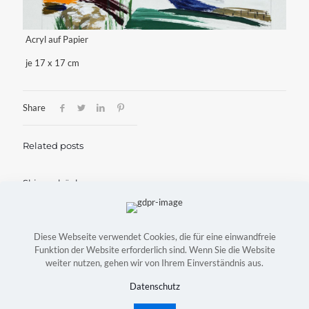
Acryl auf Papier
je 17 x 17 cm
Share
Related posts
Skizzenbücher
Mai 23, 2022
Mehr lesen
Diese Webseite verwendet Cookies, die für eine einwandfreie
Funktion der Website erforderlich sind. Wenn Sie die Website
weiter nutzen, gehen wir von Ihrem Einverständnis aus.
Copyright © Astrid Konradt-Bock | Webdesign:
Witte
Mediendesign
|
Kontakt
|
Impressum
|
Datenschutz
Datenschutz