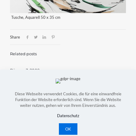
Tusche, Aquarell 50 x 35 cm
Share
Related posts
Bäume 3, 2009
Mai 23, 2022
Mehr lesen
Diese Webseite verwendet Cookies, die für eine einwandfreie
Funktion der Website erforderlich sind. Wenn Sie die Website
weiter nutzen, gehen wir von Ihrem Einverständnis aus.
Copyright © Astrid Konradt-Bock | Webdesign:
Witte
Mediendesign
|
Kontakt
|
Impressum
|
Datenschutz
Datenschutz
OK