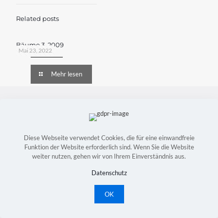
Related posts
Bäume 3, 2009
Mai 23, 2022
Mehr lesen
Copyright © Astrid Konradt-Bock | Webdesign:
Witte
Mediendesign
|
Kontakt
|
Impressum
|
Datenschutz
Diese Webseite verwendet Cookies, die für eine einwandfreie
Funktion der Website erforderlich sind. Wenn Sie die Website
weiter nutzen, gehen wir von Ihrem Einverständnis aus.
Datenschutz
OK