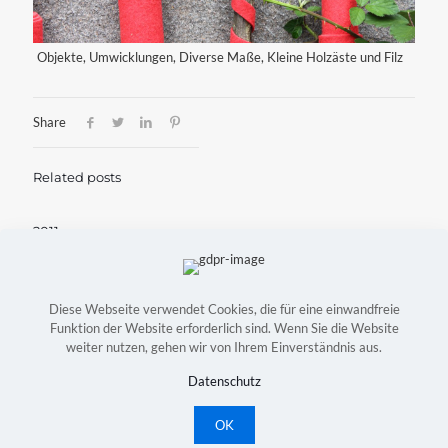
Objekte, Umwicklungen, Diverse Maße, Kleine Holzäste und Filz
Share
Related posts
2011
Juli 26, 2022
Mehr lesen
Diese Webseite verwendet Cookies, die für eine einwandfreie
Funktion der Website erforderlich sind. Wenn Sie die Website
weiter nutzen, gehen wir von Ihrem Einverständnis aus.
Copyright © Astrid Konradt-Bock | Webdesign:
Witte
Mediendesign
|
Kontakt
|
Impressum
|
Datenschutz
Datenschutz
OK